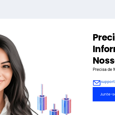
Prec
Info
Noss
Precisa de 
suppor
Junte-s