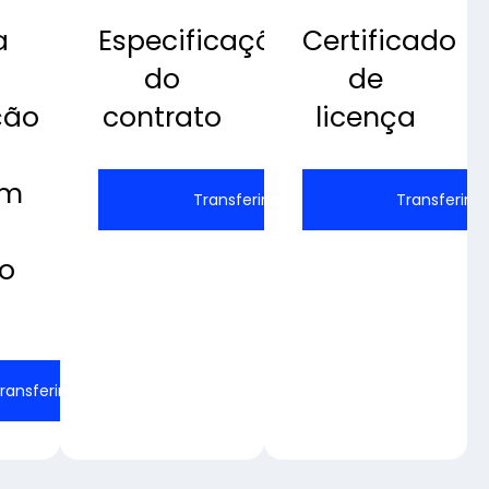
a
Especificações
Certificado
do
de
ção
contrato
licença
em
Transferir
Transferir
ro
ransferir