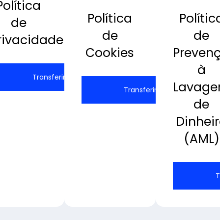
Política
Política
Polític
de
de
de
rivacidade
Cookies
Preven
à
Transferir
Lavag
Transferir
de
Dinhei
(AML)
T