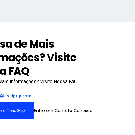
isa de Mais
rmações? Visite
a FAQ
Mais Informações? Visite Nossa FAQ
t@tradgrip.com
e à TradGrip
Entre em Contato Conosco