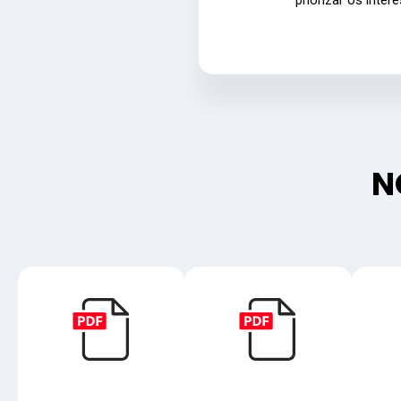
priorizar os inter
N