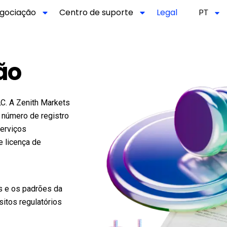
gociação
Centro de suporte
Legal
PT
ão
C. A Zenith Markets
 número de registro
Serviços
 licença de
s e os padrões da
sitos regulatórios