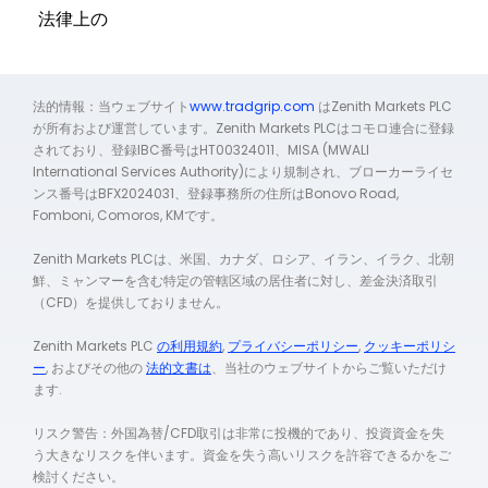
法律上の
法的情報：当ウェブサイト
www.tradgrip.com
はZenith Markets PLC
が所有および運営しています。Zenith Markets PLCはコモロ連合に登録
されており、登録IBC番号はHT00324011、MISA (MWALI
International Services Authority)により規制され、ブローカーライセ
ンス番号はBFX2024031、登録事務所の住所はBonovo Road,
Fomboni, Comoros, KMです。
Zenith Markets PLCは、米国、カナダ、ロシア、イラン、イラク、北朝
鮮、ミャンマーを含む特定の管轄区域の居住者に対し、差金決済取引
（CFD）を提供しておりません。
Zenith Markets PLC
の利用規約
,
プライバシーポリシー
,
クッキーポリシ
ー
, およびその他の
法的文書は
、当社のウェブサイトからご覧いただけ
ます.
リスク警告：外国為替/CFD取引は非常に投機的であり、投資資金を失
う大きなリスクを伴います。資金を失う高いリスクを許容できるかをご
検討ください。